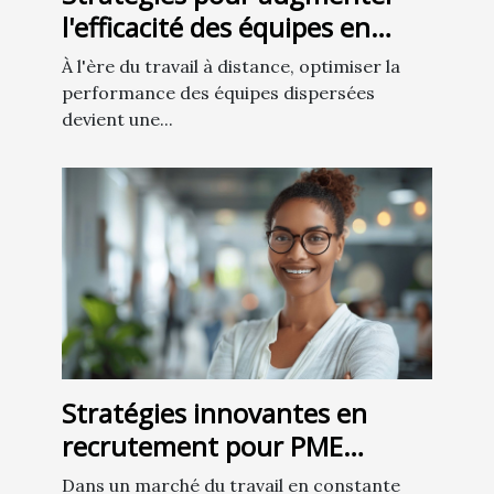
l'efficacité des équipes en
télétravail
À l'ère du travail à distance, optimiser la
performance des équipes dispersées
devient une...
Stratégies innovantes en
recrutement pour PME
comment attirer les talents
Dans un marché du travail en constante