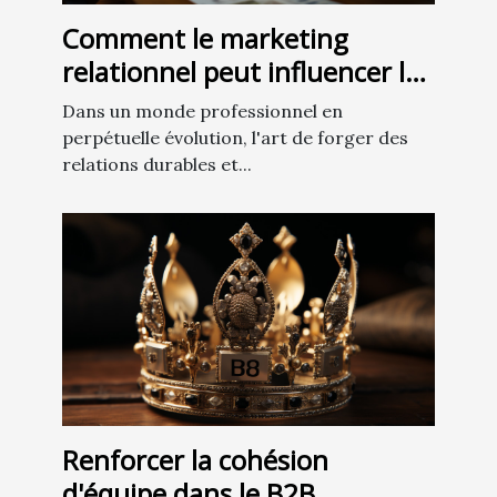
Comment le marketing
relationnel peut influencer la
satisfaction et la fidélisation
Dans un monde professionnel en
des employés
perpétuelle évolution, l'art de forger des
relations durables et...
Renforcer la cohésion
d'équipe dans le B2B