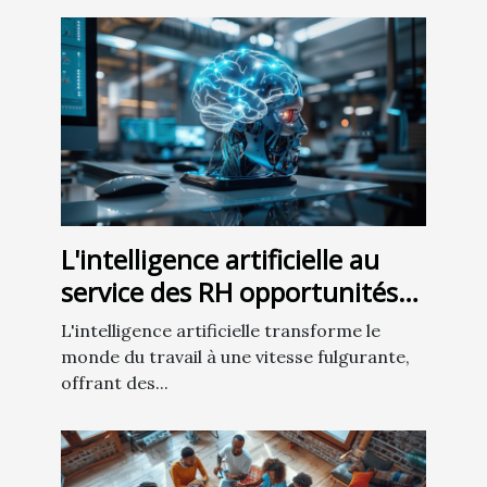
L'intelligence artificielle au
service des RH opportunités
et défis pour les entreprises
L'intelligence artificielle transforme le
modernes
monde du travail à une vitesse fulgurante,
offrant des...