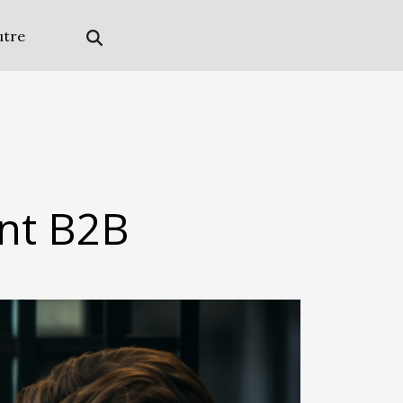
utre
ent B2B