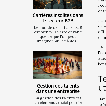
recr
entr
Carrières insolites dans
le secteur B2B
L'im
cand
Le monde des affaires B2B
aff
est bien plus vaste et varié
que ce que l'on peut
d'am
imaginer. Au-delà des...
En 
l'e
amé
l'en
Te
Gestion des talents
ut
dans une entreprise
La gestion des talents est
Dan
un élément crucial pour le
prép