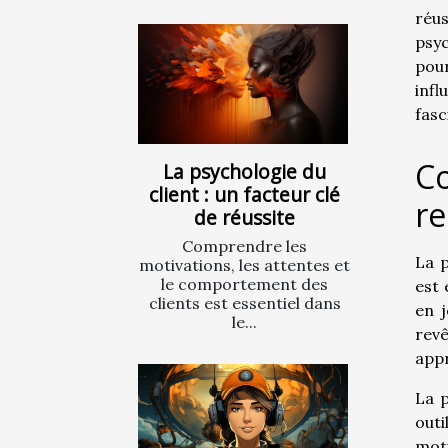
réus
psyc
pour
inf
fasc
Co
La psychologie du
client : un facteur clé
r
de réussite
Comprendre les
La p
motivations, les attentes et
le comportement des
est
clients est essentiel dans
en 
le...
revê
app
La p
out
mot