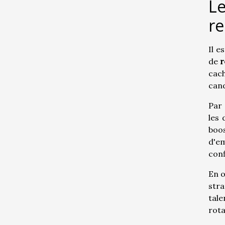
Le
r
Il e
de
r
cac
cand
Par 
les 
boos
d'em
conf
En o
stra
tale
rota