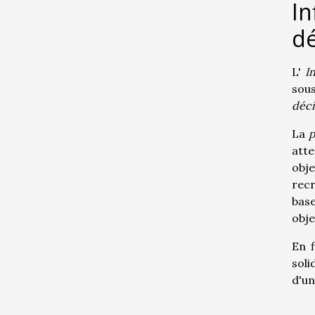
In
dé
L'
I
sou
déci
La
p
att
obj
recr
base
obje
En f
soli
d'un