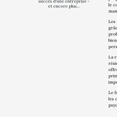
succès d'une entreprise -
le c
et encore plus...
mani
Les 
grâc
prob
bien
pers
La r
rési
offr
pri
impo
Le f
les 
psyc