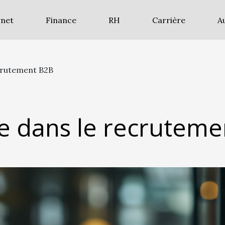
rnet
Finance
RH
Carrière
A
ecrutement B2B
e dans le recrutem