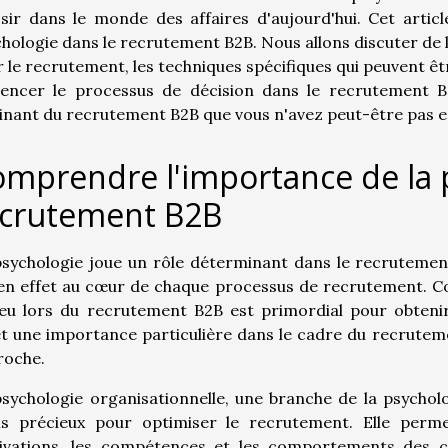
sir dans le monde des affaires d'aujourd'hui. Cet artic
hologie dans le recrutement B2B. Nous allons discuter de
 le recrutement, les techniques spécifiques qui peuvent êt
luencer le processus de décision dans le recrutement 
inant du recrutement B2B que vous n'avez peut-être pas e
mprendre l'importance de la 
ecrutement B2B
sychologie joue un rôle déterminant dans le recrutement
 en effet au cœur de chaque processus de recrutement. 
jeu lors du recrutement B2B est primordial pour obteni
t une importance particulière dans le cadre du recruteme
roche.
sychologie organisationnelle, une branche de la psycholo
ils précieux pour optimiser le recrutement. Elle pe
ivations, les compétences et les comportements des ca