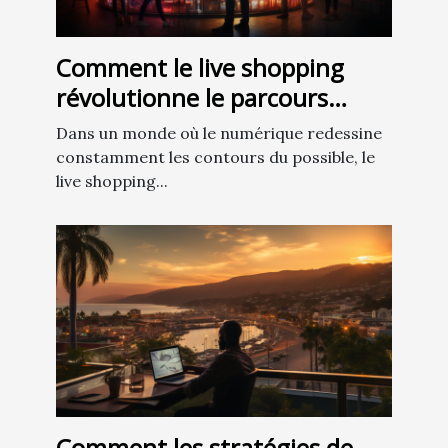
Comment le live shopping
révolutionne le parcours
d'achat sur internet
Dans un monde où le numérique redessine
constamment les contours du possible, le
live shopping...
Comment les stratégies de