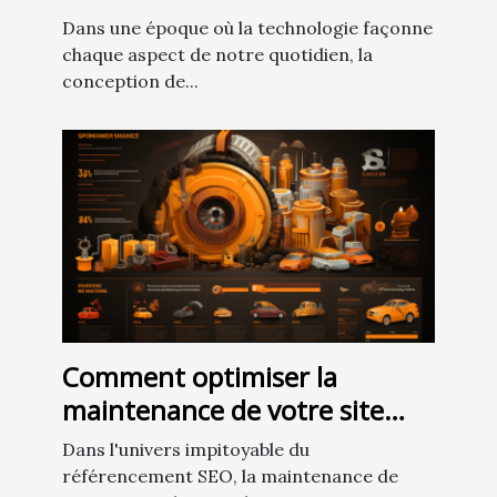
design web UI/UX et leur
Dans une époque où la technologie façonne
impact sur l'expérience
chaque aspect de notre quotidien, la
utilisateur
conception de...
Comment optimiser la
maintenance de votre site
pour améliorer son
Dans l'univers impitoyable du
référencement SEO
référencement SEO, la maintenance de