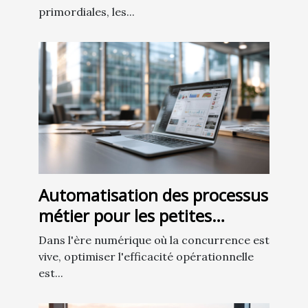
primordiales, les...
Automatisation des processus
métier pour les petites
entreprises en ligne outils et
Dans l'ère numérique où la concurrence est
conseils pratiques
vive, optimiser l'efficacité opérationnelle
est...