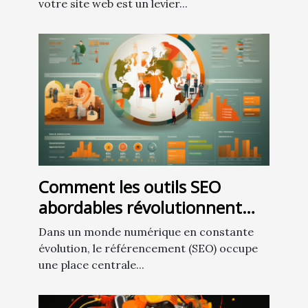
votre site web est un levier...
Comment les outils SEO
abordables révolutionnent
l'accès aux stratégies de
Dans un monde numérique en constante
marketing digital pour les
évolution, le référencement (SEO) occupe
petites entreprises
une place centrale...