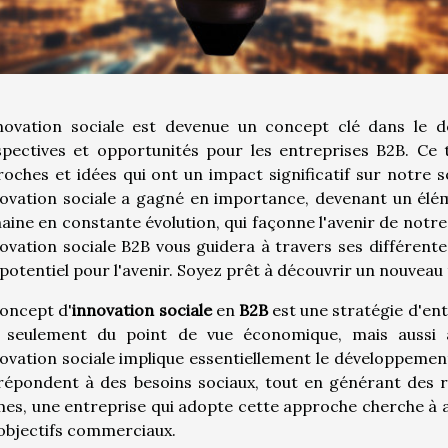
nnovation sociale est devenue un concept clé dans le d
spectives et opportunités pour les entreprises B2B. Ce
oches et idées qui ont un impact significatif sur notre s
novation sociale a gagné en importance, devenant un élém
ine en constante évolution, qui façonne l'avenir de notr
novation sociale B2B vous guidera à travers ses différent
potentiel pour l'avenir. Soyez prêt à découvrir un nouveau 
oncept d'
innovation sociale
en
B2B
est une stratégie d'entr
 seulement du point de vue économique, mais aussi a
novation sociale implique essentiellement le développemen
répondent à des besoins sociaux, tout en générant des r
es, une entreprise qui adopte cette approche cherche à av
objectifs commerciaux.