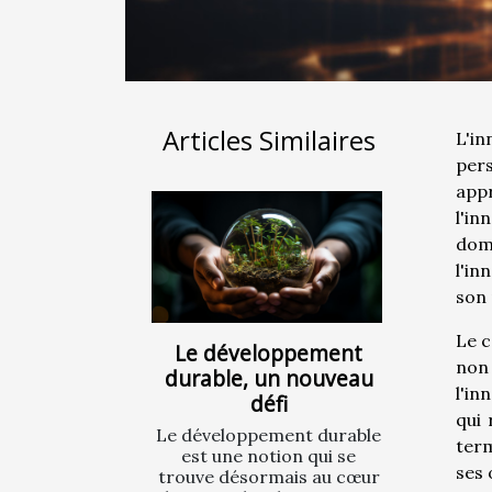
Articles Similaires
L'i
per
appr
l'in
doma
l'in
son 
Le c
Le développement
non
durable, un nouveau
l'in
défi
qui 
Le développement durable
term
est une notion qui se
ses 
trouve désormais au cœur