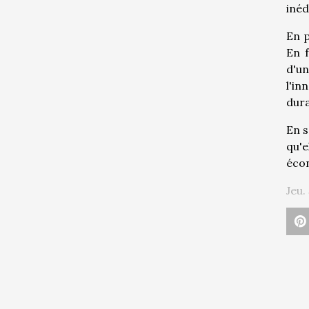
inéd
En p
En f
d'u
l'in
dura
En s
qu'e
écon
Jeu.