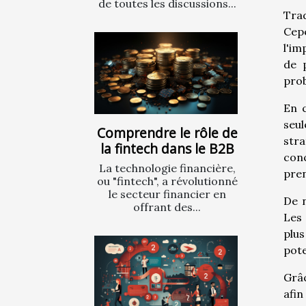
de toutes les discussions...
Trad
Cep
l'im
de p
prob
En c
seul
Comprendre le rôle de
stra
la fintech dans le B2B
conc
La technologie financière,
pre
ou "fintech", a révolutionné
le secteur financier en
De n
offrant des...
Les
plus
pote
Grâc
afi