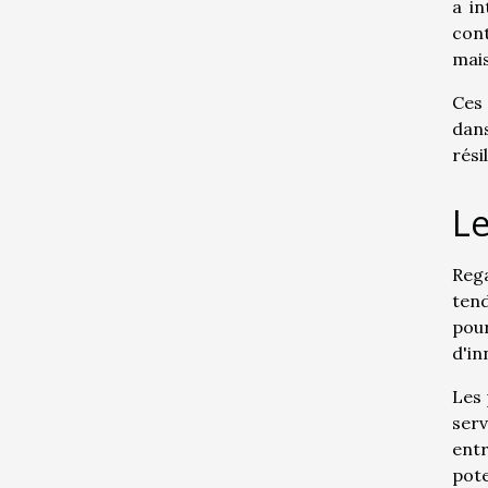
a in
con
mais
Ces
dans
rési
Le
Reg
ten
pou
d'in
Les 
serv
entr
pote