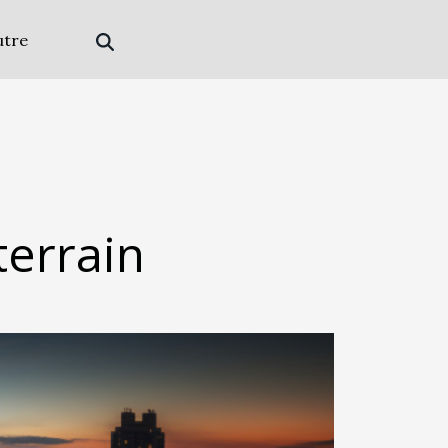
utre
terrain