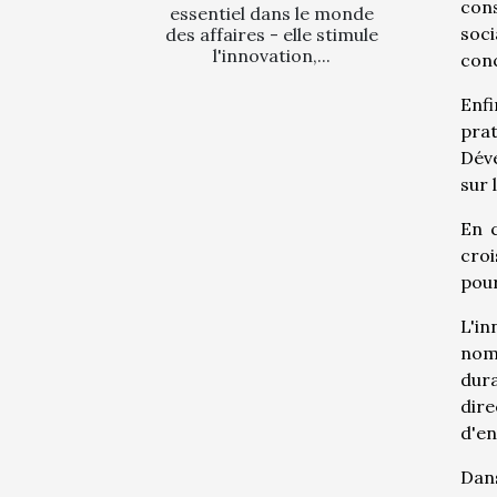
cons
essentiel dans le monde
soci
des affaires - elle stimule
l'innovation,...
conc
Enfi
prat
Déve
sur 
En c
croi
pour
L'in
nom
dura
dire
d'en
Dan