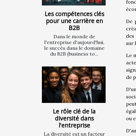
fond
écon
Les compétences clés
pour une carrière en
De p
B2B
créa
des 
Dans le monde de
l'entreprise d'aujourd'hui,
sur 
le succès dans le domaine
du B2B (business to...
Le m
act
sign
de p
D'un
soci
peut
Le rôle clé de la
égal
diversité dans
ou e
l'entreprise
D'au
La diversité est un facteur