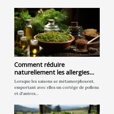
Comment réduire
naturellement les allergies
saisonnières : un guide des
Lorsque les saisons se métamorphosent,
remèdes à base de plantes
emportant avec elles un cortège de pollens
et d'autres...