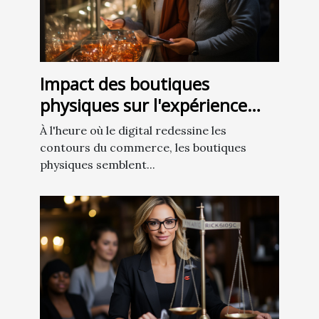
Impact des boutiques
physiques sur l'expérience
client à l'ère du numérique
À l'heure où le digital redessine les
contours du commerce, les boutiques
physiques semblent...