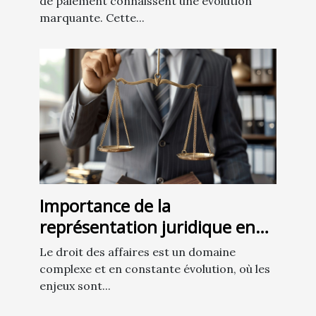
entreprises
de paiement connaissent une évolution
marquante. Cette...
Importance de la
représentation juridique en
droit des affaires
Le droit des affaires est un domaine
complexe et en constante évolution, où les
enjeux sont...